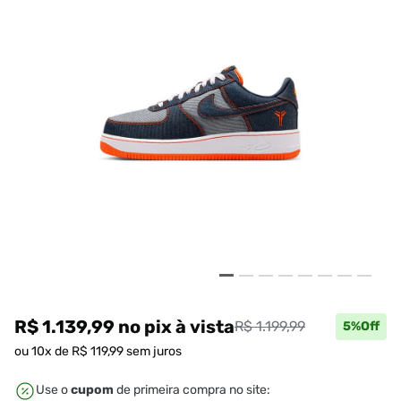
R$ 1.139,99
no pix
à vista
R$ 1.199,99
5
%Off
ou
10
x de
R$
119
,
99
sem juros
Use o
cupom
de primeira compra no site: