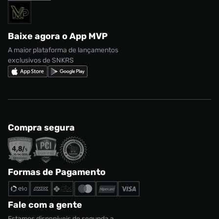
Acessórios
Solicite seus dados
Política de privacidade
adidas Campus
Marcas
Regulamento CRM/ CASHBACK
adidas Gazelle
Baixe agora o App MVP
Regulamento Cupom
Nike Shox
A maior plataforma de lançamentos
exclusivos de SNKRS
Compra segura
Tênis Nike Air Force 1 Low Protro Masculino
Tamanho:
Formas de Pagamento
R$ 1199,99
37
CONTINUAR COMPRANDO
ADICIONAR AO CARRINHO
Fale com a gente
Estamos disponíveis de segunda a