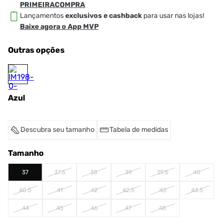
PRIMEIRACOMPRA
Lançamentos
exclusivos e cashback
para usar nas lojas!
Baixe agora o App MVP
Outras opções
Azul
Descubra seu tamanho
Tabela de medidas
Tamanho
37
37.5
38
39
39.5
40
40.5
41
42
42.5
43
43.5
44
45
46
47
48