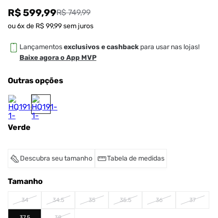
R$ 599,99
R$ 749,99
ou
6
x de
R$
99
,
99
sem juros
Lançamentos
exclusivos e cashback
para usar nas lojas!
Baixe agora o App MVP
Outras opções
Verde
Descubra seu tamanho
Tabela de medidas
Tamanho
34
34.5
35
35.5
36
37
37.5
38