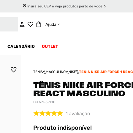
Insira seu CEP e veja produtos perto de você
INDISPONÍVEL
Ajuda
S
CALENDÁRIO
OUTLET
TÊNIS
MASCULINO
NIKE
TÊNIS NIKE AIR FORCE 1 REAC
MASCULINO
TÊNIS NIKE AIR FORCE
REACT MASCULINO
DH761-5-100
1
avaliação
Produto indisponível