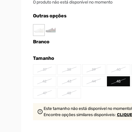
O produto não está disponível no momento
Outras opções
Branco
Tamanho
37
38
39
40
42
43
44
45
47
48
Este tamanho não está disponível no momento!
Encontre opções similares
disponíveis
:
CLIQUE