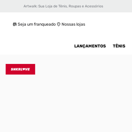
Artwalk: Sua Loja de Tênis, Roupas e Acessórios
Tênis Nike Air Force 1 React Masculino
R$ 679,99
Seja um franqueado
Nossas lojas
LANÇAMENTOS
TÊNIS