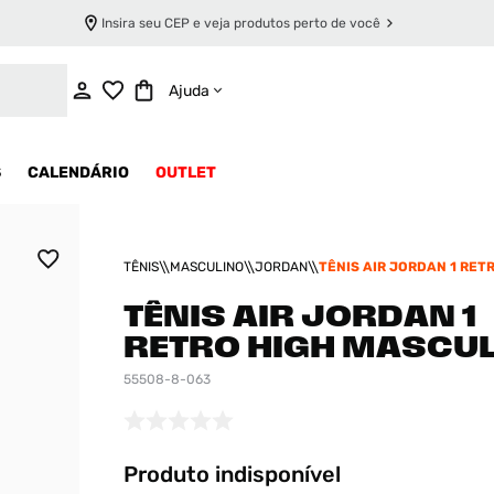
Insira seu CEP e veja produtos perto de você
INDISPONÍVEL
Ajuda
S
CALENDÁRIO
OUTLET
TÊNIS
MASCULINO
JORDAN
TÊNIS AIR JORDAN 1 RET
MASCULINO
TÊNIS AIR JORDAN 1
RETRO HIGH MASCU
55508-8-063
Produto indisponível