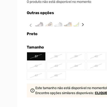
O produto não está disponível no momento
Outras opções
Preto
Tamanho
37
38
39
40
42
43
44
45
47
48
Este tamanho não está disponível no momento!
Encontre opções similares
disponíveis
:
CLIQUE