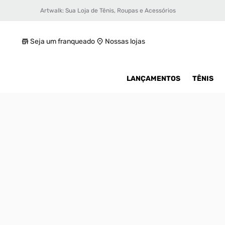
Artwalk: Sua Loja de Tênis, Roupas e Acessórios
Tênis Air Jordan 1 Retro High Masculino
R$ 1299,99
Seja um franqueado
Nossas lojas
LANÇAMENTOS
TÊNIS