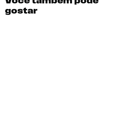
Você também pode
gostar