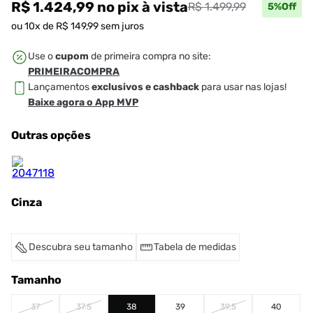
R$ 1.424,99
no pix
à vista
R$ 1.499,99
5
%Off
ou
10
x de
R$
149
,
99
sem juros
Use o
cupom
de primeira compra no site:
PRIMEIRACOMPRA
Lançamentos
exclusivos e cashback
para usar nas lojas!
Baixe agora o App MVP
Outras opções
Cinza
Descubra seu tamanho
Tabela de medidas
Tamanho
37
37.5
38
39
39.5
40