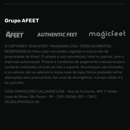
Grupo AFEET
© COPYRIGHT 2024 AFEET FRANQUIAS LTDA. TODOS OS DIREITOS
RESERVADOS.As fotos aqui veiculadas, logotipo e marca são de
propriedade da Afeet. É vetada a sua reprodução, total ou parcial, sem a
expressa autorização. Preços e condições de pagamento exclusivos para
compras realizadas através do site e suporte. Os estoques são limitados
e os valores não se aplicam à nossa rede de lojas físicas podendo sofrer
alterações sem aviso prévio. Em caso de divergência, o preço válido é o
do carrinho.
Tênis Nike 
H2S4 CONFECÇÕES CALÇADOS LTDA - Rua do Curtume, 499, 1° Andar -
Lapa de Baixo, São Paulo - SP - CEP: 05065-001 - CNPJ
Tamanho:
05.555.599/0002-65
R$ 1499,99
38
CONTINUAR COMPRANDO
ADICIONAR AO CARRINHO