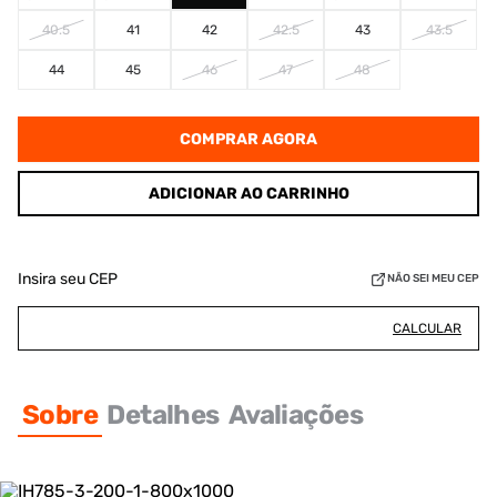
40.5
41
42
42.5
43
43.5
44
45
46
47
48
COMPRAR AGORA
ADICIONAR AO CARRINHO
Insira seu CEP
NÃO SEI MEU CEP
CALCULAR
Sobre
Detalhes
Avaliações