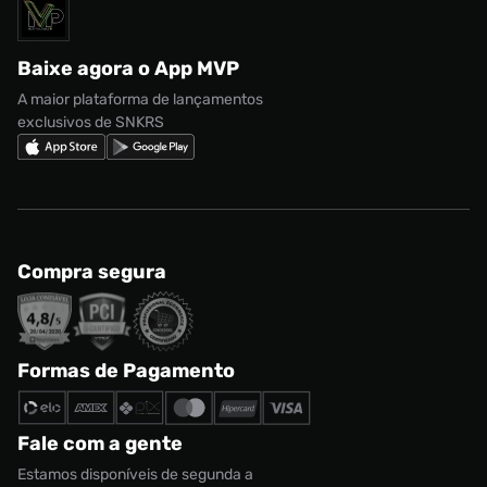
Solicite seus dados
Política de privacidade
adidas Campus
Marcas
Regulamento CRM/ CASHBACK
adidas Gazelle
Baixe agora o App MVP
Regulamento Cupom
Nike Shox
A maior plataforma de lançamentos
exclusivos de SNKRS
Compra segura
Formas de Pagamento
Fale com a gente
Estamos disponíveis de segunda a