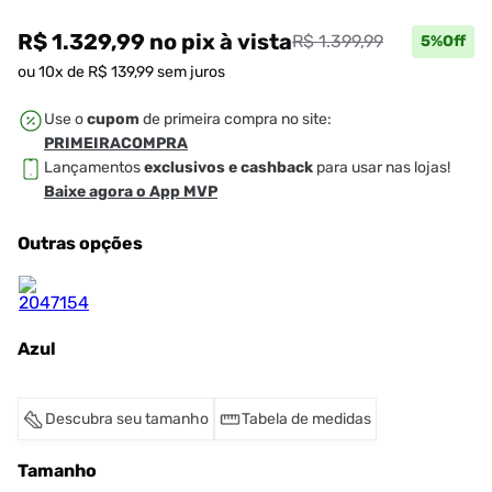
R$ 1.329,99
no pix
à vista
R$ 1.399,99
5
%Off
ou
10
x de
R$
139
,
99
sem juros
Use o
cupom
de primeira compra no site:
PRIMEIRACOMPRA
Lançamentos
exclusivos e cashback
para usar nas lojas!
Baixe agora o App MVP
Outras opções
Azul
Descubra seu tamanho
Tabela de medidas
Tamanho