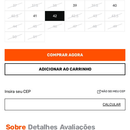
37
37.5
38
39
39.5
40
40.5
41
42
42.5
43
43.5
44
45
46
47
48
49
50
51
COMPRAR AGORA
ADICIONAR AO CARRINHO
Insira seu CEP
NÃO SEI MEU CEP
CALCULAR
Sobre
Detalhes
Avaliações