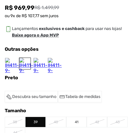
R$ 969,99
R$ 1.499,99
ou
9
x de
R$
107
,
77
sem juros
Lançamentos
exclusivos e cashback
para usar nas lojas!
Baixe agora o App MVP
Outras opções
Preto
Descubra seu tamanho
Tabela de medidas
Tamanho
38
39
40
41
42
43
44