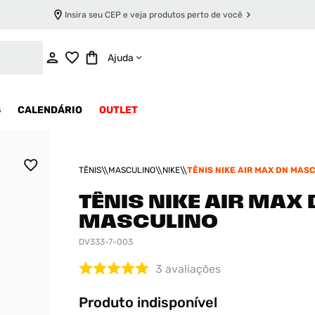
Insira seu CEP e veja produtos perto de você
INDISPONÍVEL
Ajuda
S
CALENDÁRIO
OUTLET
TÊNIS
MASCULINO
NIKE
TÊNIS NIKE AIR MAX DN MAS
TÊNIS NIKE AIR MAX
MASCULINO
DV333-7-003
3
avaliações
Produto indisponível