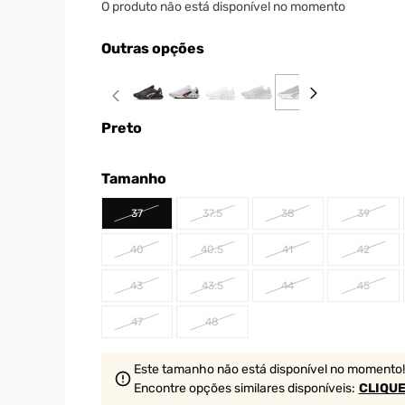
O produto não está disponível no momento
Outras opções
Preto
Tamanho
37
37.5
38
39
40
40.5
41
42
43
43.5
44
45
47
48
Este tamanho não está disponível no momento!
Encontre opções similares
disponíveis
:
CLIQUE