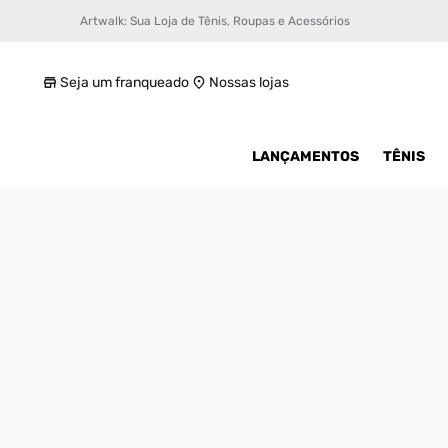
Artwalk: Sua Loja de Tênis, Roupas e Acessórios
Tênis Nike Air Max DN Masculino
R$ 649,99
Seja um franqueado
Nossas lojas
LANÇAMENTOS
TÊNIS