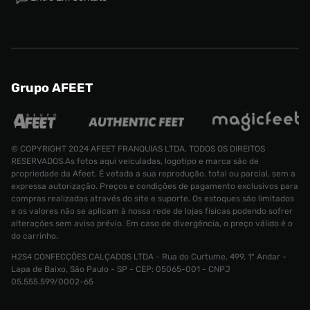
Grupo AFEET
© COPYRIGHT 2024 AFEET FRANQUIAS LTDA. TODOS OS DIREITOS
RESERVADOS.As fotos aqui veiculadas, logotipo e marca são de
propriedade da Afeet. É vetada a sua reprodução, total ou parcial, sem a
expressa autorização. Preços e condições de pagamento exclusivos para
compras realizadas através do site e suporte. Os estoques são limitados
e os valores não se aplicam à nossa rede de lojas físicas podendo sofrer
alterações sem aviso prévio. Em caso de divergência, o preço válido é o
Tênis Nike Air Max Plus Masculino
do carrinho.
R$ 1399,99
R$ 909,99
Tamanho:
38
H2S4 CONFECÇÕES CALÇADOS LTDA - Rua do Curtume, 499, 1° Andar -
Lapa de Baixo, São Paulo - SP - CEP: 05065-001 - CNPJ
CONTINUAR COMPRANDO
05.555.599/0002-65
ADICIONAR AO CARRINHO