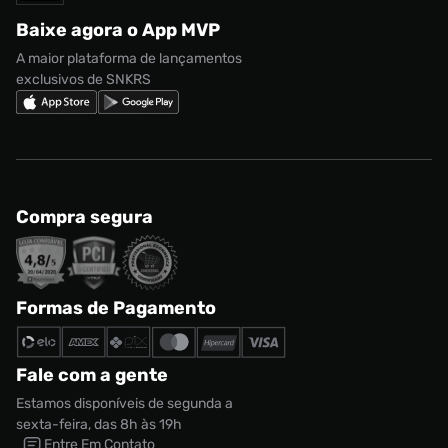
Regulamento CRM/ CASHBACK
adidas Gazelle
Baixe agora o App MVP
Regulamento Cupom
Nike Shox
A maior plataforma de lançamentos
exclusivos de SNKRS
Compra segura
Formas de Pagamento
Fale com a gente
Estamos disponíveis de segunda a
sexta-feira, das 8h às 19h
Entre Em Contato