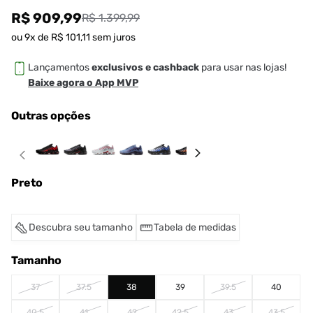
R$ 909,99
R$ 1.399,99
ou
9
x de
R$
101
,
11
sem juros
Lançamentos
exclusivos e cashback
para usar nas lojas!
Baixe agora o App MVP
Outras opções
Preto
Descubra seu tamanho
Tabela de medidas
Tamanho
37
37.5
38
39
39.5
40
40.5
41
42
42.5
43
43.5