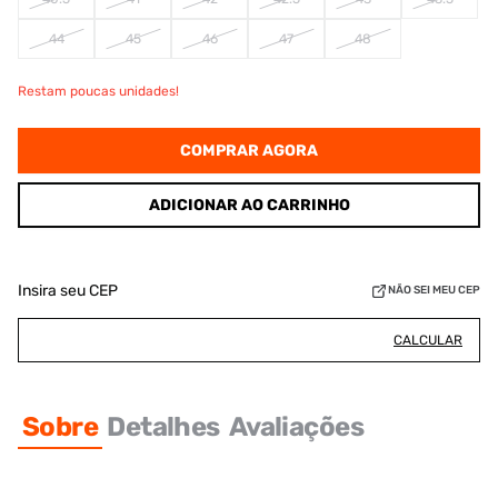
44
45
46
47
48
Restam poucas unidades!
COMPRAR AGORA
ADICIONAR AO CARRINHO
Insira seu CEP
NÃO SEI MEU CEP
CALCULAR
Sobre
Detalhes
Avaliações