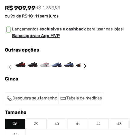
R$ 909,99
R$ 1.399,99
ou
9
x de
R$
101
,
11
sem juros
Lançamentos
exclusivos e cashback
para usar nas lojas!
Baixe agora o App MVP
Outras opções
Cinza
Descubra seu tamanho
Tabela de medidas
Tamanho
38
39
40
41
42
43
44