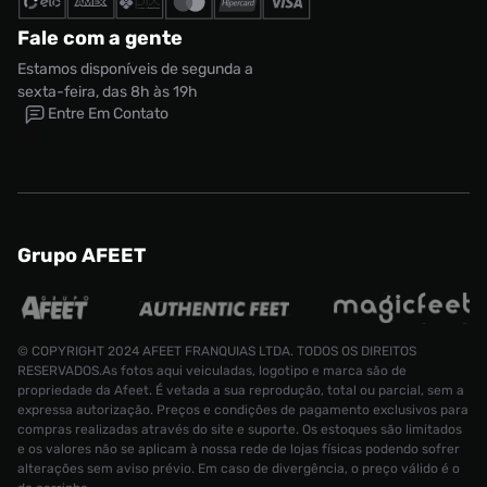
Fale com a gente
Estamos disponíveis de segunda a
sexta-feira, das 8h às 19h
Entre Em Contato
Grupo AFEET
© COPYRIGHT 2024 AFEET FRANQUIAS LTDA. TODOS OS DIREITOS
Tênis Nike Air Max Plus Masculino
RESERVADOS.As fotos aqui veiculadas, logotipo e marca são de
R$ 1399,99
propriedade da Afeet. É vetada a sua reprodução, total ou parcial, sem a
R$ 909,99
Tamanho:
38
expressa autorização. Preços e condições de pagamento exclusivos para
compras realizadas através do site e suporte. Os estoques são limitados
CONTINUAR COMPRANDO
ADICIONAR AO CARRINHO
e os valores não se aplicam à nossa rede de lojas físicas podendo sofrer
alterações sem aviso prévio. Em caso de divergência, o preço válido é o