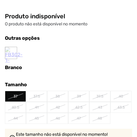
Produto indisponível
O produto não está disponível no momento
Outras opções
Branco
Tamanho
37
37.5
38
39
39.5
40
40.5
41
42
42.5
43
43.5
44
45
46
47
48
Este tamanho não está disponível no momento!