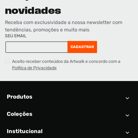
novidades
Receba com exclusividade a nossa newsletter com
tendências, promoções e muito mais
SEU EMAIL
CADASTRAR
Aceito receber conteúdos da Artwalk e concordo com a
Política de Privacidade
Produtos
Coleções
Calendário SNEAKER
Novidades
Institucional
Air Jordan 1
Tênis