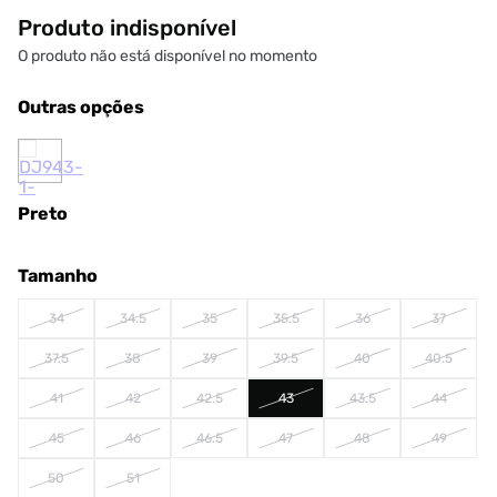
Produto indisponível
O produto não está disponível no momento
Outras opções
Preto
Tamanho
34
34.5
35
35.5
36
37
37.5
38
39
39.5
40
40.5
41
42
42.5
43
43.5
44
45
46
46.5
47
48
49
50
51