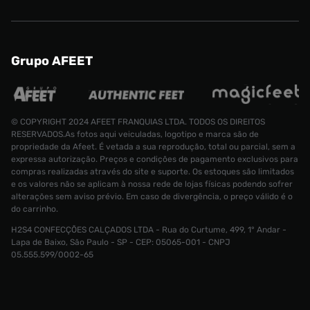
Grupo AFEET
© COPYRIGHT 2024 AFEET FRANQUIAS LTDA. TODOS OS DIREITOS
RESERVADOS.As fotos aqui veiculadas, logotipo e marca são de
propriedade da Afeet. É vetada a sua reprodução, total ou parcial, sem a
expressa autorização. Preços e condições de pagamento exclusivos para
compras realizadas através do site e suporte. Os estoques são limitados
e os valores não se aplicam à nossa rede de lojas físicas podendo sofrer
alterações sem aviso prévio. Em caso de divergência, o preço válido é o
do carrinho.
H2S4 CONFECÇÕES CALÇADOS LTDA - Rua do Curtume, 499, 1° Andar -
Tênis Nike Air Zoom Jump 2 Masculino
Lapa de Baixo, São Paulo - SP - CEP: 05065-001 - CNPJ
Tamanho:
R$ 1799,99
05.555.599/0002-65
R$ 1429,99
43
CONTINUAR COMPRANDO
INDISPONÍVEL