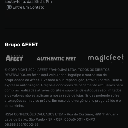
sexta-feira, das 8h às 19h
Entre Em Contato
Grupo AFEET
© COPYRIGHT 2024 AFEET FRANQUIAS LTDA. TODOS OS DIREITOS
RESERVADOS.As fotos aqui veiculadas, logotipo e marca são de
propriedade da Afeet. É vetada a sua reprodução, total ou parcial, sem a
expressa autorização. Preços e condições de pagamento exclusivos para
compras realizadas através do site e suporte. Os estoques são limitados
e os valores não se aplicam à nossa rede de lojas físicas podendo sofrer
alterações sem aviso prévio. Em caso de divergência, o preço válido é o
do carrinho.
H2S4 CONFECÇÕES CALÇADOS LTDA - Rua do Curtume, 499, 1° Andar -
Lapa de Baixo, São Paulo - SP - CEP: 05065-001 - CNPJ
Tênis Nike Book 1 Masculino
R$ 1199,99
05.555.599/0002-65