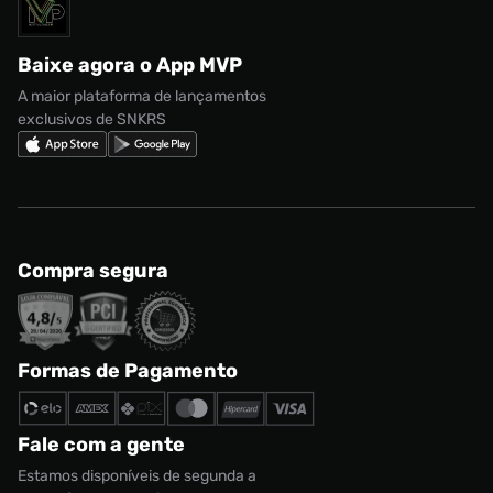
Solicite seus dados
Política de privacidade
adidas Campus
Marcas
Regulamento CRM/ CASHBACK
adidas Gazelle
Baixe agora o App MVP
Regulamento Cupom
Nike Shox
A maior plataforma de lançamentos
exclusivos de SNKRS
Compra segura
Formas de Pagamento
Fale com a gente
Estamos disponíveis de segunda a