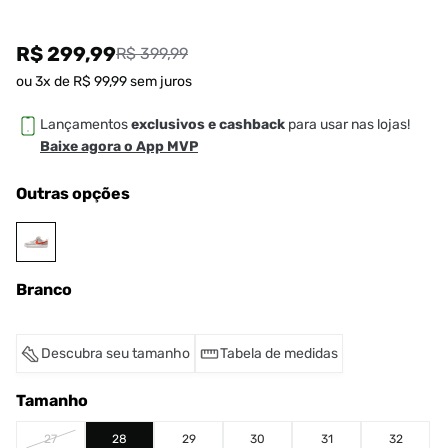
R$ 299,99
R$ 399,99
ou
3
x de
R$
99
,
99
sem juros
Lançamentos
exclusivos e cashback
para usar nas lojas!
Baixe agora o App MVP
Outras opções
Branco
Descubra seu tamanho
Tabela de medidas
Tamanho
27
28
29
30
31
32