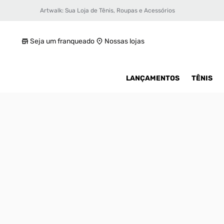
Artwalk: Sua Loja de Tênis, Roupas e Acessórios
Tênis Nike Dunk Low GS Infantil
R$ 589,99
Seja um franqueado
Nossas lojas
LANÇAMENTOS
TÊNIS