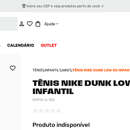
Insira seu CEP e veja produtos perto de você
INDISPONÍVEL
Ajuda
S
CALENDÁRIO
OUTLET
TÊNIS
INFANTIL
NIKE
TÊNIS NIKE DUNK LOW GS INFAN
TÊNIS NIKE DUNK LO
INFANTIL
DH976-5-105
Produto indisponível