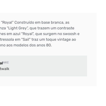
“Royal” Construído em base branca, as
nza “Light Grey”, que trazem um contraste
hes em azul "Royal", que surgem no swoosh e
ntressola em "Sail" traz um toque vintage ao
eno aos modelos dos anos 80.
al
NIKE
twalk