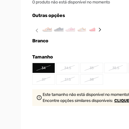
O produto não está disponível no momento
Outras opções
Branco
Tamanho
34
34.5
35
35.5
37
37.5
38
Este tamanho não está disponível no momento!
Encontre opções similares
disponíveis
:
CLIQUE