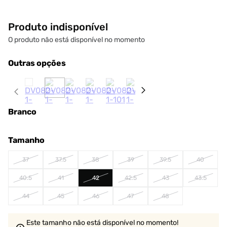
Produto indisponível
O produto não está disponível no momento
Outras opções
Branco
Tamanho
37
37.5
38
39
39.5
40
40.5
41
42
42.5
43
43.5
44
45
46
47
48
Este tamanho não está disponível no momento!