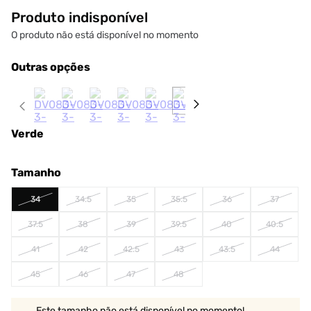
Produto indisponível
O produto não está disponível no momento
Outras opções
Verde
Tamanho
34
34.5
35
35.5
36
37
37.5
38
39
39.5
40
40.5
41
42
42.5
43
43.5
44
45
46
47
48
Este tamanho não está disponível no momento!