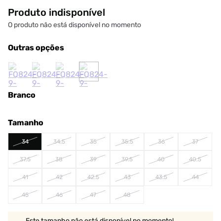
Produto indisponível
O produto não está disponível no momento
Outras opções
Branco
Tamanho
34
34.5
35
35.5
36
37
37.5
38
39
39.5
40
40.5
41
42
42.5
43
43.5
44
45
46
47
48
Este tamanho não está disponível no momento!