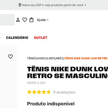
Insira seu CEP e veja produtos perto de você
INDISPONÍVEL
Ajuda
S
CALENDÁRIO
OUTLET
TÊNIS
MASCULINO
NIKE
TÊNIS NIKE DUNK LOW RETRO
MASCULINO
TÊNIS NIKE DUNK LO
RETRO SE MASCULI
HQ193-2-001
9
avaliações
Produto indisponível