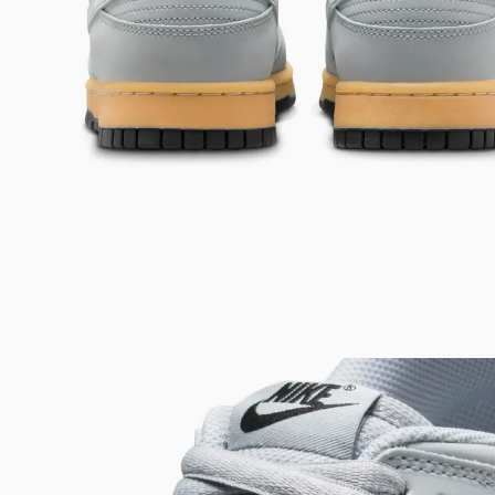
Bem-Vindo à artwalk
Para ter uma melhor experiência de compra, insira seu CEP
e veja a seleção de produtos disponíveis para sua região