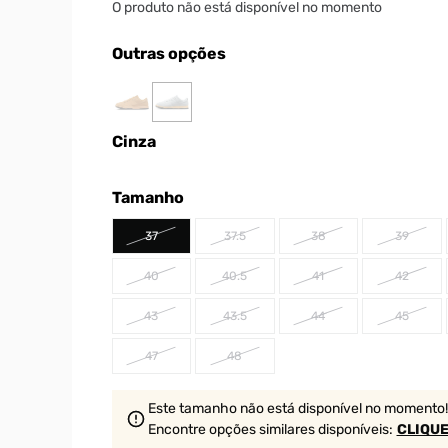
O produto não está disponível no momento
Outras opções
Cinza
Tamanho
37
37.5
38
39
40
40.5
41
42
43
43.5
44
45
47
48
Este tamanho não está disponível no momento!
Encontre opções similares
disponíveis
:
CLIQUE