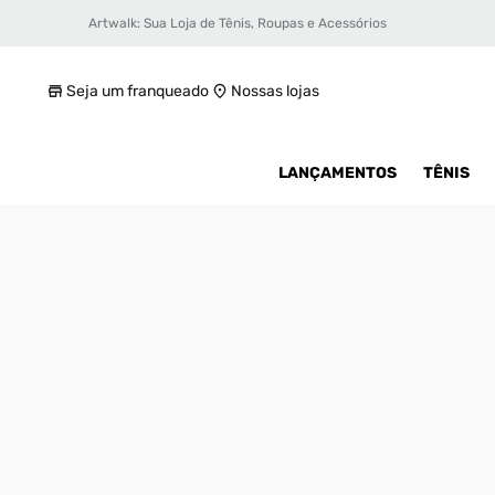
Artwalk: Sua Loja de Tênis, Roupas e Acessórios
Tênis Nike Dunk Low Retro Se Masculino
R$ 449,99
Seja um franqueado
Nossas lojas
LANÇAMENTOS
TÊNIS