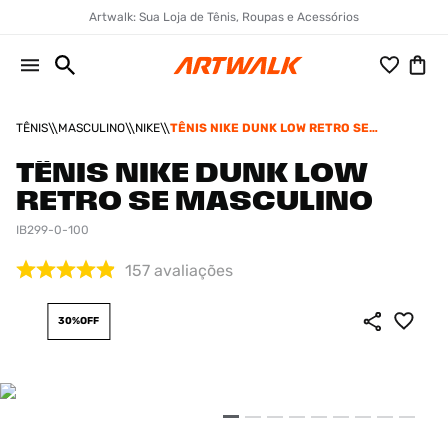
Artwalk: Sua Loja de Tênis, Roupas e Acessórios
TÊNIS
MASCULINO
NIKE
TÊNIS NIKE DUNK LOW RETRO SE
MASCULINO
TÊNIS NIKE DUNK LOW
RETRO SE MASCULINO
IB299-0-100
157
avaliações
30%
OFF