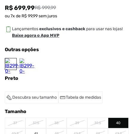
R$ 699,99
R$ 999,99
ou
7
x de
R$
99
,
99
sem juros
Lançamentos
exclusivos e cashback
para usar nas lojas!
Baixe agora o App MVP
Outras opções
Preto
Descubra seu tamanho
Tabela de medidas
Tamanho
37
37.5
38
39
39.5
40
40.5
41
42
42.5
43
43.5