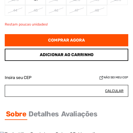
44
45
46
47
48
Restam poucas unidades!
COMPRAR AGORA
ADICIONAR AO CARRINHO
Insira seu CEP
NÃO SEI MEU CEP
CALCULAR
Sobre
Detalhes
Avaliações