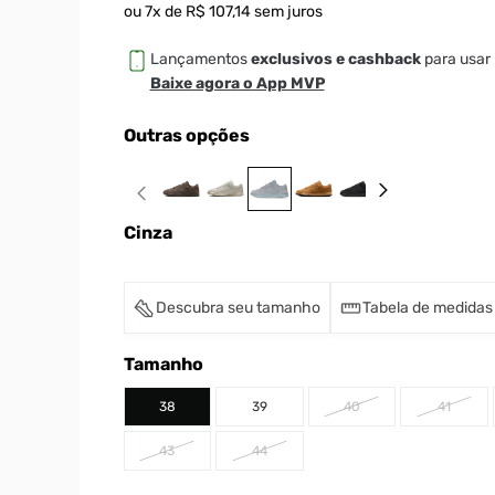
ou
7
x de
R$
107
,
14
sem juros
Lançamentos
exclusivos e cashback
para usar 
Baixe agora o App MVP
Outras opções
Cinza
Descubra seu tamanho
Tabela de medidas
Tamanho
38
39
40
41
43
44