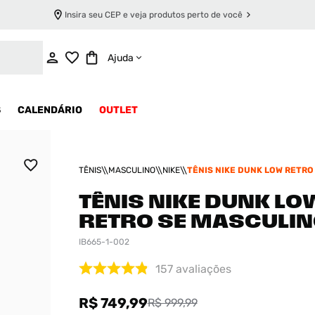
Insira seu CEP e veja produtos perto de você
ADICIONAR AO CARRINHO
Ajuda
S
CALENDÁRIO
OUTLET
TÊNIS
MASCULINO
NIKE
TÊNIS NIKE DUNK LOW RETRO
MASCULINO
TÊNIS NIKE DUNK LO
RETRO SE MASCULI
IB665-1-002
157
avaliações
R$ 749,99
R$ 999,99