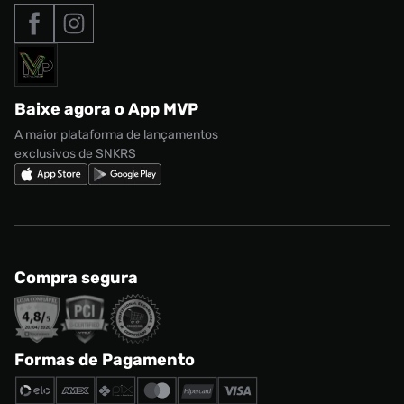
Tipos de entrega
Nossas lojas
Nike Air Max
Roupas
Formas de Pagamento
Termos de uso
adidas Adi2000
Acessórios
Solicite seus dados
Política de privacidade
adidas Campus
Marcas
Regulamento CRM/ CASHBACK
adidas Gazelle
Baixe agora o App MVP
Regulamento Cupom
Nike Shox
A maior plataforma de lançamentos
exclusivos de SNKRS
Compra segura
Formas de Pagamento