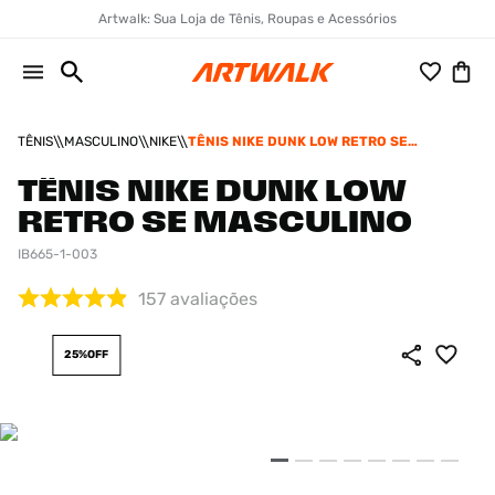
Artwalk: Sua Loja de Tênis, Roupas e Acessórios
TÊNIS
MASCULINO
NIKE
TÊNIS NIKE DUNK LOW RETRO SE
MASCULINO
TÊNIS NIKE DUNK LOW
RETRO SE MASCULINO
IB665-1-003
157
avaliações
25%
OFF