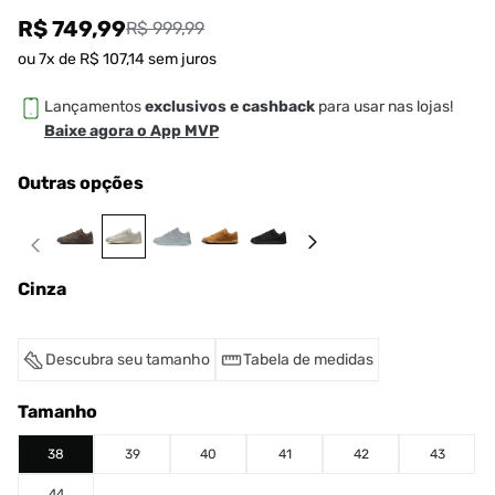
R$ 749,99
R$ 999,99
ou
7
x de
R$
107
,
14
sem juros
Lançamentos
exclusivos e cashback
para usar nas lojas!
Baixe agora o App MVP
Outras opções
Cinza
Descubra seu tamanho
Tabela de medidas
Tamanho
38
39
40
41
42
43
44