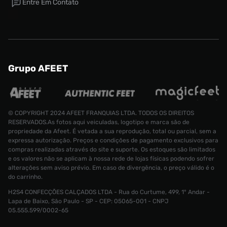
Entre Em Contato
Grupo AFEET
© COPYRIGHT 2024 AFEET FRANQUIAS LTDA. TODOS OS DIREITOS
RESERVADOS.As fotos aqui veiculadas, logotipo e marca são de
propriedade da Afeet. É vetada a sua reprodução, total ou parcial, sem a
expressa autorização. Preços e condições de pagamento exclusivos para
compras realizadas através do site e suporte. Os estoques são limitados
e os valores não se aplicam à nossa rede de lojas físicas podendo sofrer
alterações sem aviso prévio. Em caso de divergência, o preço válido é o
do carrinho.
H2S4 CONFECÇÕES CALÇADOS LTDA - Rua do Curtume, 499, 1° Andar -
Tênis Nike Dunk Low Retro Se Masculino
Lapa de Baixo, São Paulo - SP - CEP: 05065-001 - CNPJ
Tamanho:
05.555.599/0002-65
R$ 999,99
39