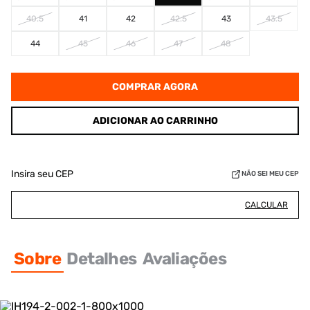
40.5
41
42
42.5
43
43.5
44
45
46
47
48
COMPRAR AGORA
ADICIONAR AO CARRINHO
Insira seu CEP
NÃO SEI MEU CEP
CALCULAR
Sobre
Detalhes
Avaliações