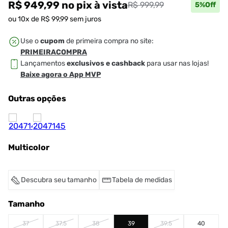
R$ 949,99
no pix
à vista
R$ 999,99
5
%Off
ou
10
x de
R$
99
,
99
sem juros
Use o
cupom
de primeira compra no site:
PRIMEIRACOMPRA
Lançamentos
exclusivos e cashback
para usar nas lojas!
Baixe agora o App MVP
Outras opções
Multicolor
Descubra seu tamanho
Tabela de medidas
Tamanho
37
37.5
38
39
39.5
40