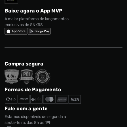
Regulamento CRM/ CASHBACK
adidas Gazelle
Baixe agora o App MVP
Regulamento Cupom
Nike Shox
A maior plataforma de lançamentos
exclusivos de SNKRS
Compra segura
Formas de Pagamento
Fale com a gente
Estamos disponíveis de segunda a
sexta-feira, das 8h às 19h