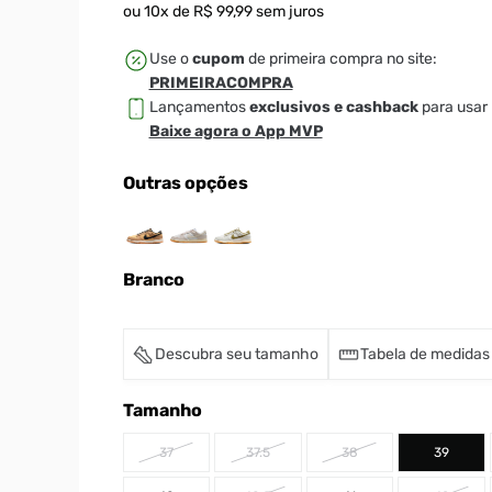
ou
10
x de
R$
99
,
99
sem juros
Use o
cupom
de primeira compra no site:
PRIMEIRACOMPRA
Lançamentos
exclusivos e cashback
para usar 
Baixe agora o App MVP
Outras opções
Branco
Descubra seu tamanho
Tabela de medidas
Tamanho
37
37.5
38
39