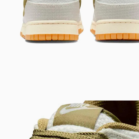
Bem-Vindo à artwalk
Para ter uma melhor experiência de compra, insira seu CEP
e veja a seleção de produtos disponíveis para sua região