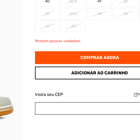
40
40.5
41
42
43
43.5
44
45
47
48
Restam poucas unidades!
COMPRAR AGORA
ADICIONAR AO CARRINHO
Insira seu CEP