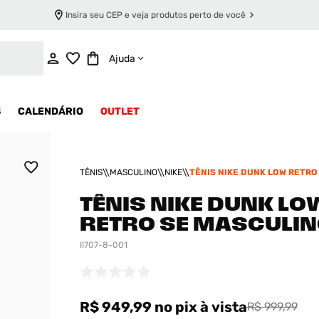
Insira seu CEP e veja produtos perto de você
ADICIONAR AO CARRINHO
Ajuda
S
CALENDÁRIO
OUTLET
TÊNIS
MASCULINO
NIKE
TÊNIS NIKE DUNK LOW RETRO
MASCULINO
TÊNIS NIKE DUNK LO
RETRO SE MASCULI
II707-8-001
R$ 949,99
no pix
à vista
R$ 999,99