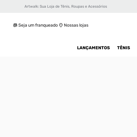
Artwalk: Sua Loja de Tênis, Roupas e Acessórios
Tênis Nike Dunk Low Retro Se Masculino
R$ 999,99
Seja um franqueado
Nossas lojas
LANÇAMENTOS
TÊNIS