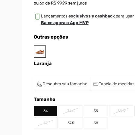
ou
6
x de
R$
99
,
99
sem juros
Lançamentos
exclusivos e cashback
para usar 
Baixe agora o App MVP
Outras opções
Laranja
Descubra seu tamanho
Tabela de medidas
Tamanho
34
34.5
35
35.5
37
37.5
38