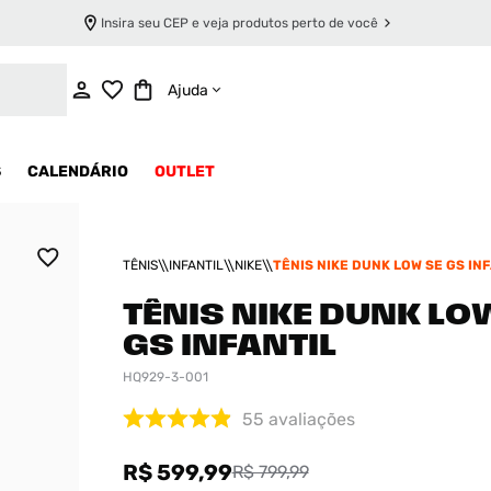
Insira seu CEP e veja produtos perto de você
ADICIONAR AO CARRINHO
Ajuda
S
CALENDÁRIO
OUTLET
TÊNIS
INFANTIL
NIKE
TÊNIS NIKE DUNK LOW SE GS IN
TÊNIS NIKE DUNK LO
GS INFANTIL
HQ929-3-001
55
avaliações
R$ 599,99
R$ 799,99