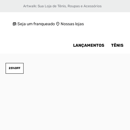
Artwalk: Sua Loja de Tênis, Roupas e Acessórios
Tênis Nike Dunk Low Se GS Infantil
R$ 599,99
Seja um franqueado
Nossas lojas
LANÇAMENTOS
TÊNIS
25%
OFF