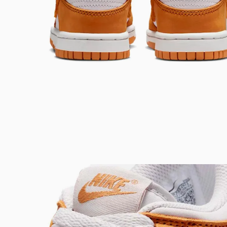
Bem-Vindo à artwalk
Para ter uma melhor experiência de compra, insira seu CEP
e veja a seleção de produtos disponíveis para sua região