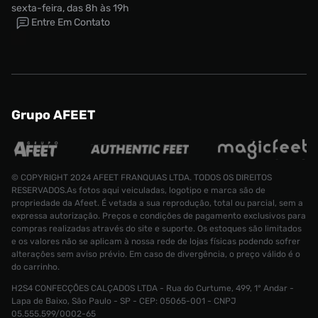
sexta-feira, das 8h às 19h
Entre Em Contato
Grupo AFEET
© COPYRIGHT 2024 AFEET FRANQUIAS LTDA. TODOS OS DIREITOS
RESERVADOS.As fotos aqui veiculadas, logotipo e marca são de
propriedade da Afeet. É vetada a sua reprodução, total ou parcial, sem a
expressa autorização. Preços e condições de pagamento exclusivos para
Tênis Nike Giannis Freak 7 Masculino
compras realizadas através do site e suporte. Os estoques são limitados
e os valores não se aplicam à nossa rede de lojas físicas podendo sofrer
Tamanho:
alterações sem aviso prévio. Em caso de divergência, o preço válido é o
R$ 999,99
40
do carrinho.
CONTINUAR COMPRANDO
H2S4 CONFECÇÕES CALÇADOS LTDA - Rua do Curtume, 499, 1° Andar -
ADICIONAR AO CARRINHO
Lapa de Baixo, São Paulo - SP - CEP: 05065-001 - CNPJ
05.555.599/0002-65