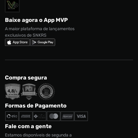
Solicite seus dados
Política de privacidade
adidas Campus
Marcas
Regulamento CRM/ CASHBACK
adidas Gazelle
Baixe agora o App MVP
Regulamento Cupom
Nike Shox
A maior plataforma de lançamentos
exclusivos de SNKRS
Compra segura
Formas de Pagamento
Fale com a gente
Estamos disponíveis de segunda a