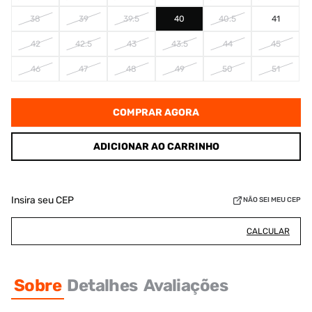
38
39
39.5
40
40.5
41
42
42.5
43
43.5
44
45
46
47
48
49
50
51
COMPRAR AGORA
ADICIONAR AO CARRINHO
Insira seu CEP
NÃO SEI MEU CEP
CALCULAR
Sobre
Detalhes
Avaliações