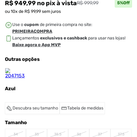
R$ 949,99
no pix
à vista
R$ 999,99
5
%Off
ou
10
x de
R$
99
,
99
sem juros
Use o
cupom
de primeira compra no site:
PRIMEIRACOMPRA
Lançamentos
exclusivos e cashback
para usar nas lojas!
Baixe agora o App MVP
Outras opções
Azul
Descubra seu tamanho
Tabela de medidas
Tamanho
34
35
35.5
36
37
37.5