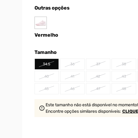
Outras opções
Vermelho
Tamanho
34.5
36
37
38
40
41
42
43
45
46
47
48
Este tamanho não está disponível no momento!
Encontre opções similares
disponíveis
:
CLIQUE