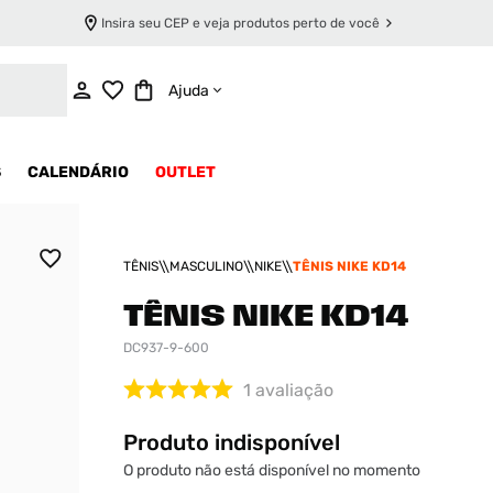
Insira seu CEP e veja produtos perto de você
INDISPONÍVEL
Ajuda
S
CALENDÁRIO
OUTLET
TÊNIS
MASCULINO
NIKE
TÊNIS NIKE KD14
TÊNIS NIKE KD14
DC937-9-600
1
avaliação
Produto indisponível
O produto não está disponível no momento