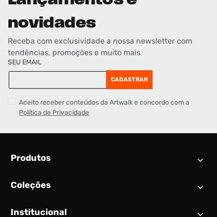
Lançamentos e
novidades
Receba com exclusividade a nossa newsletter com
tendências, promoções e muito mais
SEU EMAIL
CADASTRAR
Aceito receber conteúdos da Artwalk e concordo com a
Política de Privacidade
Produtos
Coleções
Calendário SNEAKER
Novidades
Institucional
Air Jordan 1
Tênis