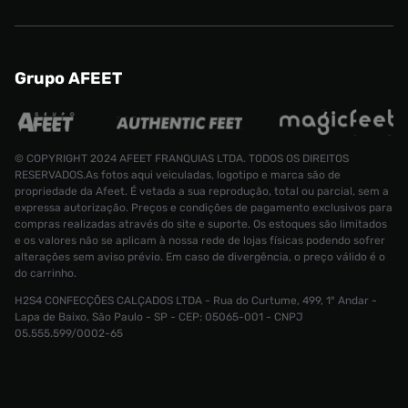
Grupo AFEET
© COPYRIGHT 2024 AFEET FRANQUIAS LTDA. TODOS OS DIREITOS
RESERVADOS.As fotos aqui veiculadas, logotipo e marca são de
propriedade da Afeet. É vetada a sua reprodução, total ou parcial, sem a
expressa autorização. Preços e condições de pagamento exclusivos para
compras realizadas através do site e suporte. Os estoques são limitados
e os valores não se aplicam à nossa rede de lojas físicas podendo sofrer
alterações sem aviso prévio. Em caso de divergência, o preço válido é o
do carrinho.
H2S4 CONFECÇÕES CALÇADOS LTDA - Rua do Curtume, 499, 1° Andar -
Lapa de Baixo, São Paulo - SP - CEP: 05065-001 - CNPJ
Tênis Nike KD18 Masculino
R$ 1399,99
05.555.599/0002-65
R$ 839,99
Tamanho:
39
CONTINUAR COMPRANDO
INDISPONÍVEL