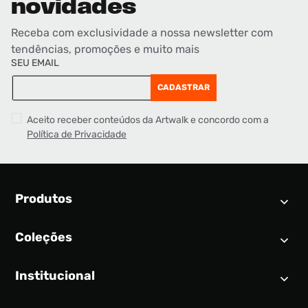
novidades
Receba com exclusividade a nossa newsletter com
tendências, promoções e muito mais
SEU EMAIL
CADASTRAR
Aceito receber conteúdos da Artwalk e concordo com a
Política de Privacidade
Produtos
Coleções
Calendário SNEAKER
Novidades
Institucional
Air Jordan 1
Tênis
Nike Dunk
Tênis masculino