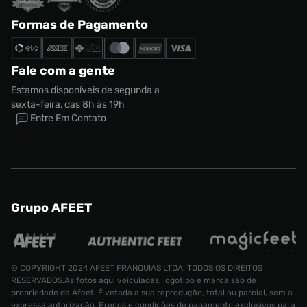
Formas de Pagamento
Fale com a gente
Estamos disponíveis de segunda a
sexta-feira, das 8h às 19h
Entre Em Contato
Grupo AFEET
© COPYRIGHT 2024 AFEET FRANQUIAS LTDA. TODOS OS DIREITOS
RESERVADOS.As fotos aqui veiculadas, logotipo e marca são de
propriedade da Afeet. É vetada a sua reprodução, total ou parcial, sem a
expressa autorização. Preços e condições de pagamento exclusivos para