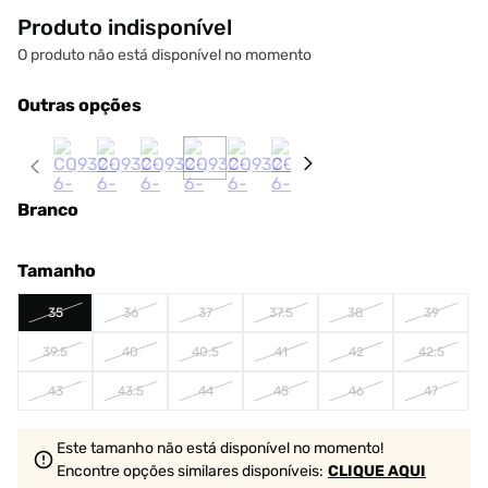
Produto indisponível
O produto não está disponível no momento
Outras opções
Branco
Tamanho
35
36
37
37.5
38
39
39.5
40
40.5
41
42
42.5
43
43.5
44
45
46
47
Este tamanho não está disponível no momento!
Encontre opções similares
disponíveis
:
CLIQUE AQUI