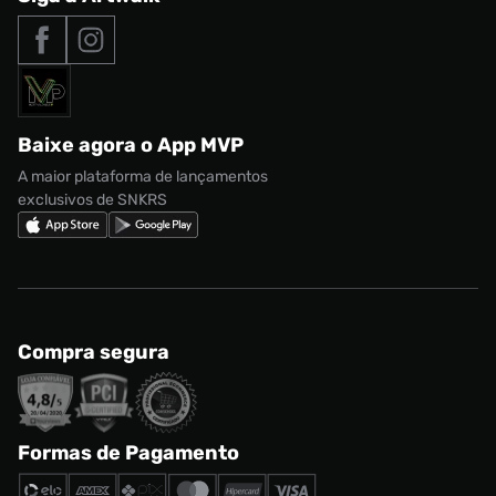
Tipos de entrega
Nossas lojas
Nike Air Max
Roupas
Formas de Pagamento
Termos de uso
adidas Adi2000
Acessórios
Solicite seus dados
Política de privacidade
adidas Campus
Marcas
Regulamento CRM/ CASHBACK
adidas Gazelle
Baixe agora o App MVP
Regulamento Cupom
Nike Shox
A maior plataforma de lançamentos
exclusivos de SNKRS
Compra segura
Formas de Pagamento