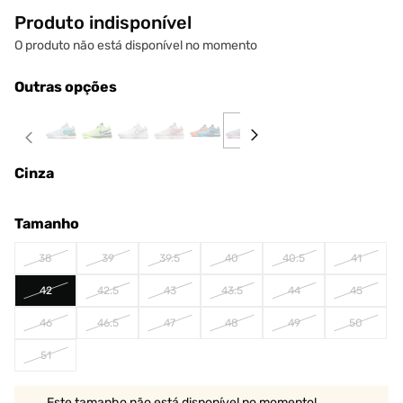
Produto indisponível
O produto não está disponível no momento
Outras opções
Cinza
Tamanho
38
39
39.5
40
40.5
41
42
42.5
43
43.5
44
45
46
46.5
47
48
49
50
51
Este tamanho não está disponível no momento!