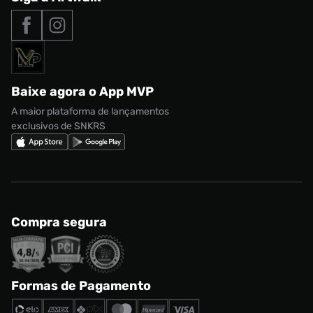
Tipos de entrega
Nossas lojas
Nike Air Max
Roupas
Formas de Pagamento
Termos de uso
adidas Adi2000
Acessórios
Solicite seus dados
Política de privacidade
adidas Campus
Marcas
Regulamento CRM/ CASHBACK
adidas Gazelle
Baixe agora o App MVP
Regulamento Cupom
Nike Shox
A maior plataforma de lançamentos
exclusivos de SNKRS
Compra segura
Formas de Pagamento