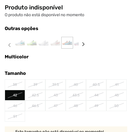
Produto indisponível
O produto não está disponível no momento
Outras opções
Multicolor
Tamanho
38
39
39.5
40
40.5
41
42
42.5
43
43.5
44
45
46
46.5
47
48
49
50
51
Este tamanho não está disponível no momento!