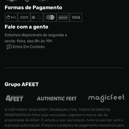
Formas de Pagamento
Fale com a gente
Estamos disponíveis de segunda a
sexta-feira, das 8h às 19h
Entre Em Contato
Grupo AFEET
© COPYRIGHT 2024 AFEET FRANQUIAS LTDA. TODOS OS DIREITOS
RESERVADOS.As fotos aqui veiculadas, logotipo e marca são de
propriedade da Afeet. É vetada a sua reprodução, total ou parcial, sem a
expressa autorização. Preços e condições de pagamento exclusivos para