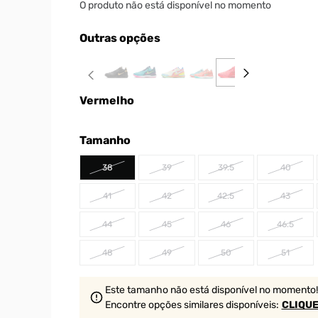
O produto não está disponível no momento
Outras opções
Vermelho
Tamanho
38
39
39.5
40
41
42
42.5
43
44
45
46
46.5
48
49
50
51
Este tamanho não está disponível no momento!
Encontre opções similares
disponíveis
:
CLIQUE