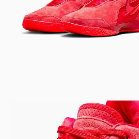
Bem-Vindo à artwalk
Para ter uma melhor experiência de compra, insira seu CEP
e veja a seleção de produtos disponíveis para sua região