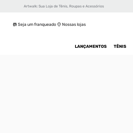
Artwalk: Sua Loja de Tênis, Roupas e Acessórios
Tênis Nike Lebron Nxxt Gen Masculino
R$ 999,99
Seja um franqueado
Nossas lojas
LANÇAMENTOS
TÊNIS