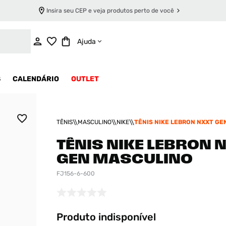
Insira seu CEP e veja produtos perto de você
INDISPONÍVEL
Ajuda
S
CALENDÁRIO
OUTLET
TÊNIS
MASCULINO
NIKE
TÊNIS NIKE LEBRON NXXT GE
MASCULINO
TÊNIS NIKE LEBRON 
GEN MASCULINO
FJ156-6-600
Produto indisponível