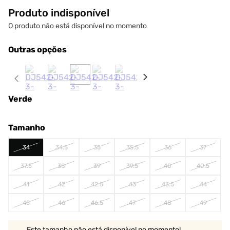
Produto indisponível
O produto não está disponível no momento
Outras opções
Verde
Tamanho
34
34.5
35
35.5
36
37
37.5
38
39
39.5
40
40.5
41
42
42.5
43
43.5
44
45
46
46.5
47
48
49
Este tamanho não está disponível no momento!