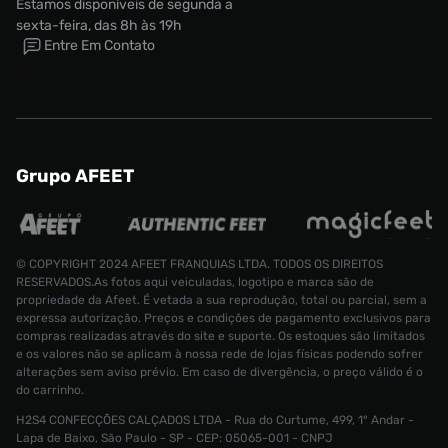
Estamos disponíveis de segunda a
sexta-feira, das 8h às 19h
Entre Em Contato
Grupo AFEET
© COPYRIGHT 2024 AFEET FRANQUIAS LTDA. TODOS OS DIREITOS
RESERVADOS.As fotos aqui veiculadas, logotipo e marca são de
propriedade da Afeet. É vetada a sua reprodução, total ou parcial, sem a
Tênis Nike Lebron XXIII Masculino
expressa autorização. Preços e condições de pagamento exclusivos para
compras realizadas através do site e suporte. Os estoques são limitados
Tamanho:
e os valores não se aplicam à nossa rede de lojas físicas podendo sofrer
R$ 1599,99
40
alterações sem aviso prévio. Em caso de divergência, o preço válido é o
do carrinho.
CONTINUAR COMPRANDO
ADICIONAR AO CARRINHO
H2S4 CONFECÇÕES CALÇADOS LTDA - Rua do Curtume, 499, 1° Andar -
Lapa de Baixo, São Paulo - SP - CEP: 05065-001 - CNPJ