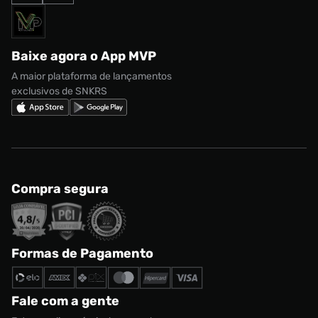
Termos de uso
adidas Adi2000
Acessórios
Solicite seus dados
Política de privacidade
adidas Campus
Marcas
Regulamento CRM/ CASHBACK
adidas Gazelle
Baixe agora o App MVP
Regulamento Cupom
Nike Shox
A maior plataforma de lançamentos
exclusivos de SNKRS
Compra segura
Formas de Pagamento
Fale com a gente