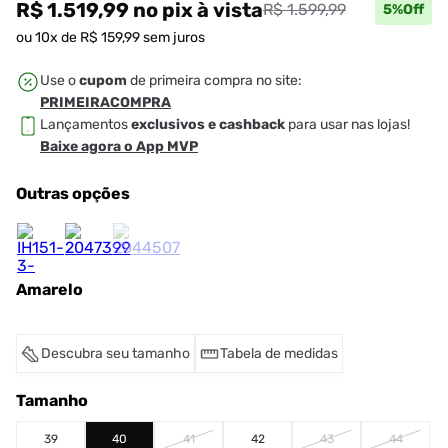
R$ 1.519,99
no pix
à vista
R$ 1.599,99
5
%Off
ou
10
x de
R$
159
,
99
sem juros
Use o
cupom
de primeira compra no site:
PRIMEIRACOMPRA
Lançamentos
exclusivos e cashback
para usar nas lojas!
Baixe agora o App MVP
Outras opções
Amarelo
Descubra seu tamanho
Tabela de medidas
Tamanho
39
40
41
42
43
44