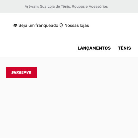
Artwalk: Sua Loja de Tênis, Roupas e Acessórios
Tênis Nike Nike Air Max 97 IFP Masculino
R$ 1500
Seja um franqueado
Nossas lojas
LANÇAMENTOS
TÊNIS