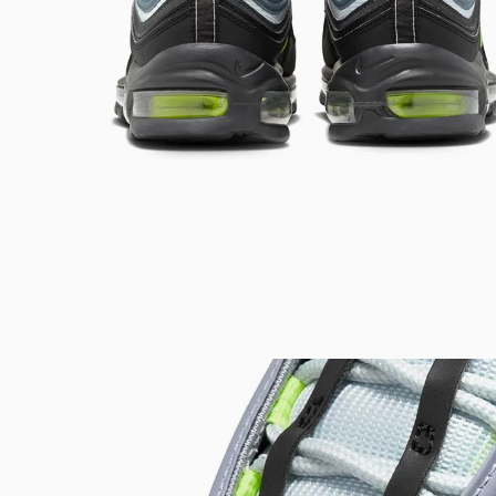
Bem-Vindo à artwalk
Para ter uma melhor experiência de compra, insira seu CEP
e veja a seleção de produtos disponíveis para sua região