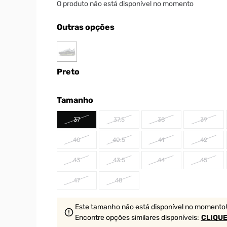
O produto não está disponível no momento
Outras opções
Preto
Tamanho
37
37.5
38
39
40
40.5
41
42
43
43.5
44
45
47
48
Este tamanho não está disponível no momento!
Encontre opções similares
disponíveis
:
CLIQUE