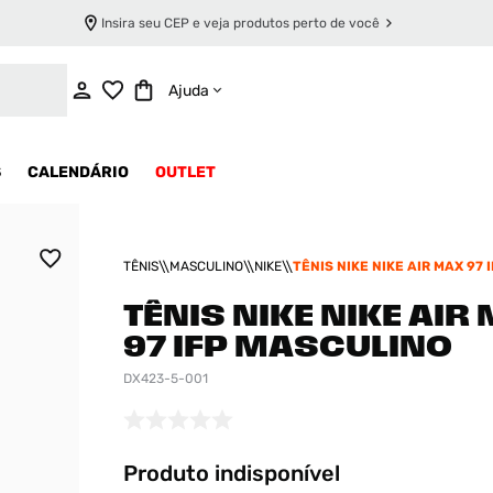
Insira seu CEP e veja produtos perto de você
INDISPONÍVEL
Ajuda
S
CALENDÁRIO
OUTLET
TÊNIS
MASCULINO
NIKE
TÊNIS NIKE NIKE AIR MAX 97 I
MASCULINO
TÊNIS NIKE NIKE AIR
97 IFP MASCULINO
DX423-5-001
Produto indisponível