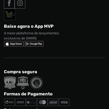
Nossas lojas
Nike Air Max
Roupas
Formas de Pagamento
Termos de uso
adidas Adi2000
Acessórios
Solicite seus dados
Política de privacidade
adidas Campus
Marcas
Regulamento CRM/ CASHBACK
adidas Gazelle
Baixe agora o App MVP
Regulamento Cupom
Nike Shox
A maior plataforma de lançamentos
exclusivos de SNKRS
Compra segura
Formas de Pagamento