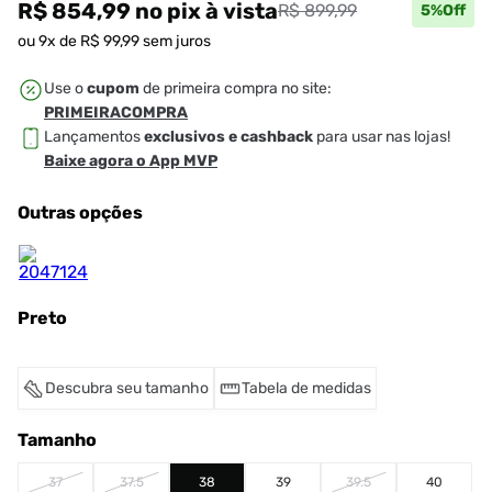
R$ 854,99
no pix
à vista
R$ 899,99
5
%Off
ou
9
x de
R$
99
,
99
sem juros
Use o
cupom
de primeira compra no site:
PRIMEIRACOMPRA
Lançamentos
exclusivos e cashback
para usar nas lojas!
Baixe agora o App MVP
Outras opções
Preto
Descubra seu tamanho
Tabela de medidas
Tamanho
37
37.5
38
39
39.5
40