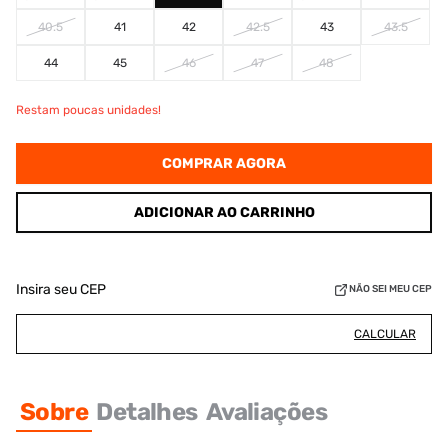
40.5
41
42
42.5
43
43.5
44
45
46
47
48
Restam poucas unidades!
COMPRAR AGORA
ADICIONAR AO CARRINHO
Insira seu CEP
NÃO SEI MEU CEP
CALCULAR
Sobre
Detalhes
Avaliações