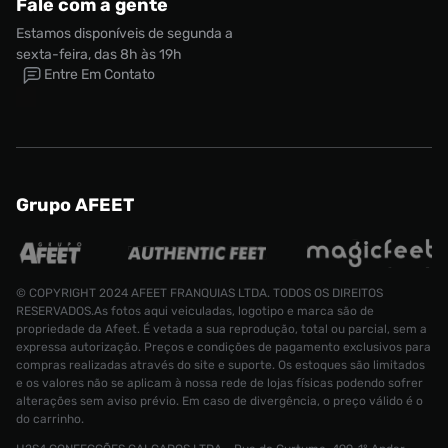
Fale com a gente
Estamos disponíveis de segunda a
sexta-feira, das 8h às 19h
Entre Em Contato
Grupo AFEET
© COPYRIGHT 2024 AFEET FRANQUIAS LTDA. TODOS OS DIREITOS
RESERVADOS.As fotos aqui veiculadas, logotipo e marca são de
propriedade da Afeet. É vetada a sua reprodução, total ou parcial, sem a
Tênis Nike P-6000 SE Masculino
expressa autorização. Preços e condições de pagamento exclusivos para
R$ 899,99
Tamanho:
38
compras realizadas através do site e suporte. Os estoques são limitados
e os valores não se aplicam à nossa rede de lojas físicas podendo sofrer
alterações sem aviso prévio. Em caso de divergência, o preço válido é o
CONTINUAR COMPRANDO
ADICIONAR AO CARRINHO
do carrinho.