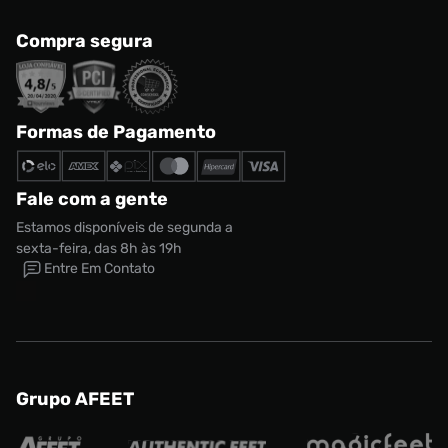
Compra segura
Formas de Pagamento
Fale com a gente
Estamos disponíveis de segunda a
sexta-feira, das 8h às 19h
Entre Em Contato
Tênis Nike Shox TL SE Masculino
Tamanho:
R$ 1399,99
38
Grupo AFEET
CONTINUAR COMPRANDO
ADICIONAR AO CARRINHO