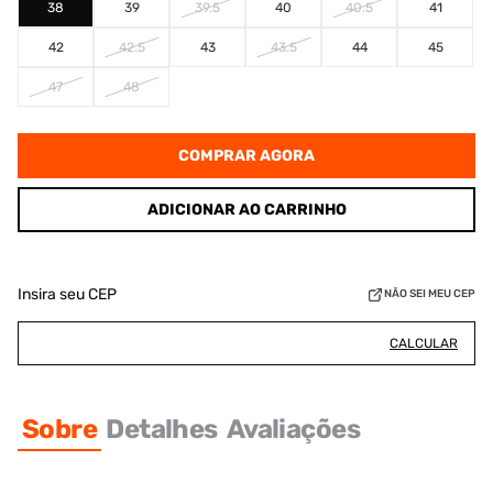
38
39
39.5
40
40.5
41
42
42.5
43
43.5
44
45
47
48
COMPRAR AGORA
ADICIONAR AO CARRINHO
Insira seu CEP
NÃO SEI MEU CEP
CALCULAR
Sobre
Detalhes
Avaliações