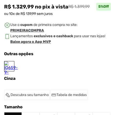
R$ 1.329,99
no pix
à vista
R$ 1.399,99
5
%Off
ou
10
x de
R$
139
,
99
sem juros
Use o
cupom
de primeira compra no site:
PRIMEIRACOMPRA
Lançamentos
exclusivos e cashback
para usar nas lojas!
Baixe agora o App MVP
Outras opções
Cinza
Descubra seu tamanho
Tabela de medidas
Tamanho