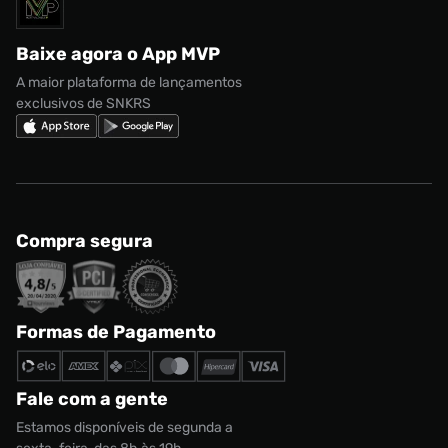
Solicite seus dados
Política de privacidade
adidas Campus
Marcas
Regulamento CRM/ CASHBACK
adidas Gazelle
Baixe agora o App MVP
Regulamento Cupom
Nike Shox
A maior plataforma de lançamentos
exclusivos de SNKRS
Compra segura
Formas de Pagamento
Fale com a gente
Estamos disponíveis de segunda a