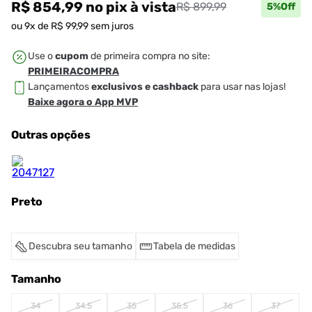
R$ 854,99
no pix
à vista
R$ 899,99
5
%Off
ou
9
x de
R$
99
,
99
sem juros
Use o
cupom
de primeira compra no site:
PRIMEIRACOMPRA
Lançamentos
exclusivos e cashback
para usar nas lojas!
Baixe agora o App MVP
Outras opções
Preto
Descubra seu tamanho
Tabela de medidas
Tamanho
34
34.5
35
35.5
36
37