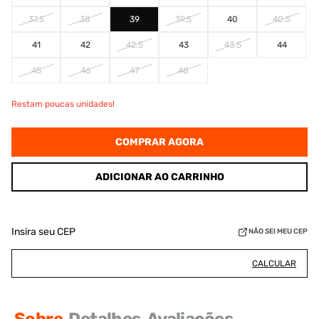
37.5
38
39
39.5
40
40.5
41
42
42.5
43
43.5
44
45
46
47
48
Restam poucas unidades!
COMPRAR AGORA
ADICIONAR AO CARRINHO
Insira seu CEP
NÃO SEI MEU CEP
CALCULAR