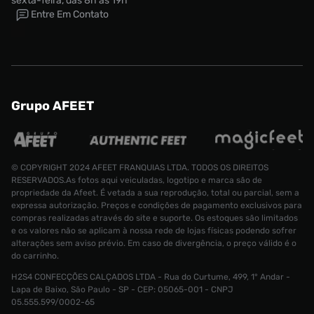
sexta-feira, das 8h às 19h
Entre Em Contato
Grupo AFEET
© COPYRIGHT 2024 AFEET FRANQUIAS LTDA. TODOS OS DIREITOS
RESERVADOS.As fotos aqui veiculadas, logotipo e marca são de
propriedade da Afeet. É vetada a sua reprodução, total ou parcial, sem a
expressa autorização. Preços e condições de pagamento exclusivos para
compras realizadas através do site e suporte. Os estoques são limitados
e os valores não se aplicam à nossa rede de lojas físicas podendo sofrer
alterações sem aviso prévio. Em caso de divergência, o preço válido é o
do carrinho.
H2S4 CONFECÇÕES CALÇADOS LTDA - Rua do Curtume, 499, 1° Andar -
Lapa de Baixo, São Paulo - SP - CEP: 05065-001 - CNPJ
Tênis Nike T90 Sp Masculino
05.555.599/0002-65
R$ 899,99
Tamanho:
39