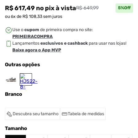
R$ 617,49
no pix
à vista
R$ 649,99
5
%Off
ou
6
x de
R$
108
,
33
sem juros
Use o
cupom
de primeira compra no site:
PRIMEIRACOMPRA
Lançamentos
exclusivos e cashback
para usar nas lojas!
Baixe agora o App MVP
Outras opções
Branco
Descubra seu tamanho
Tabela de medidas
Tamanho