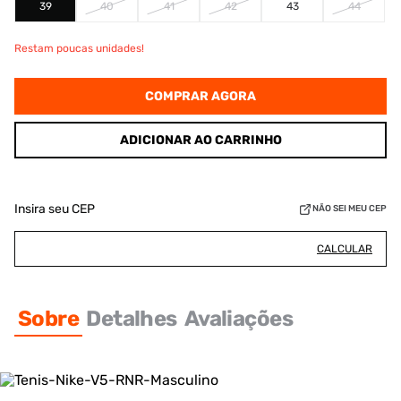
39
40
41
42
43
44
Restam poucas unidades!
COMPRAR AGORA
ADICIONAR AO CARRINHO
Insira seu CEP
NÃO SEI MEU CEP
CALCULAR
Sobre
Detalhes
Avaliações