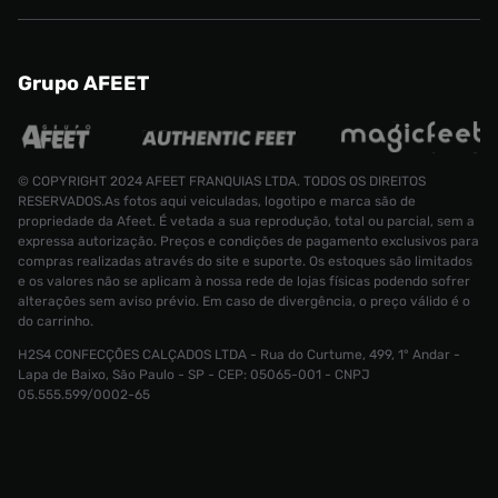
Grupo AFEET
© COPYRIGHT 2024 AFEET FRANQUIAS LTDA. TODOS OS DIREITOS
RESERVADOS.As fotos aqui veiculadas, logotipo e marca são de
propriedade da Afeet. É vetada a sua reprodução, total ou parcial, sem a
expressa autorização. Preços e condições de pagamento exclusivos para
compras realizadas através do site e suporte. Os estoques são limitados
e os valores não se aplicam à nossa rede de lojas físicas podendo sofrer
alterações sem aviso prévio. Em caso de divergência, o preço válido é o
do carrinho.
H2S4 CONFECÇÕES CALÇADOS LTDA - Rua do Curtume, 499, 1° Andar -
Tênis Nike Zoom Freak 4 Ngr Masculino
Lapa de Baixo, São Paulo - SP - CEP: 05065-001 - CNPJ
Tamanho:
R$ 1199,99
05.555.599/0002-65
R$ 709,99
34
CONTINUAR COMPRANDO
INDISPONÍVEL