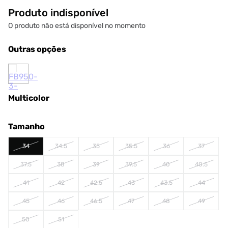
Produto indisponível
O produto não está disponível no momento
Outras opções
Multicolor
Tamanho
34
34.5
35
35.5
36
37
37.5
38
39
39.5
40
40.5
41
42
42.5
43
43.5
44
45
46
46.5
47
48
49
50
51