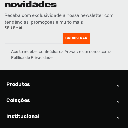
novidades
Receba com exclusividade a nossa newsletter com
tendências, promoções e muito mais
SEU EMAIL
CADASTRAR
Aceito receber conteúdos da Artwalk e concordo com a
Política de Privacidade
Produtos
Coleções
Calendário SNEAKER
Novidades
Institucional
Air Jordan 1
Tênis
Nike Dunk
Tênis masculino