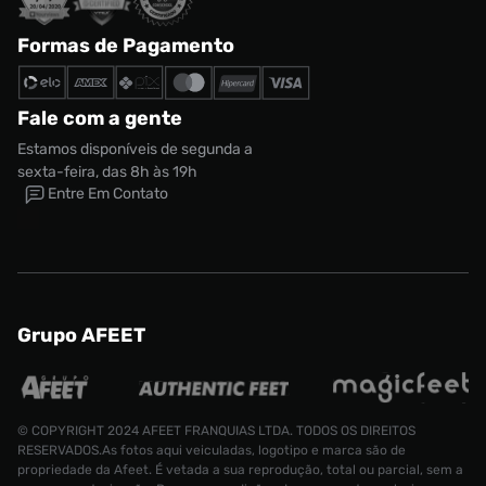
Formas de Pagamento
Fale com a gente
Estamos disponíveis de segunda a
sexta-feira, das 8h às 19h
Entre Em Contato
Grupo AFEET
© COPYRIGHT 2024 AFEET FRANQUIAS LTDA. TODOS OS DIREITOS
RESERVADOS.As fotos aqui veiculadas, logotipo e marca são de
propriedade da Afeet. É vetada a sua reprodução, total ou parcial, sem a