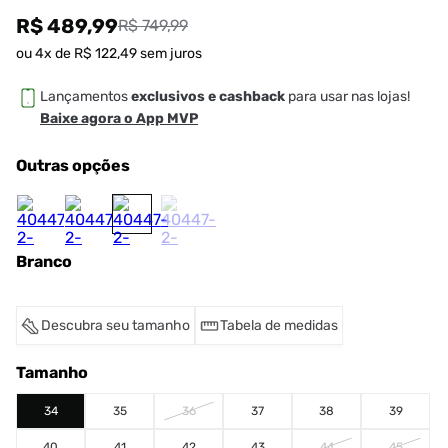
R$ 489,99
R$ 749,99
ou
4
x de
R$
122
,
49
sem juros
Lançamentos
exclusivos e cashback
para usar nas lojas!
Baixe agora o App MVP
Outras opções
Branco
Descubra seu tamanho
Tabela de medidas
Tamanho
34
35
36
37
38
39
40
41
42
43
44
45