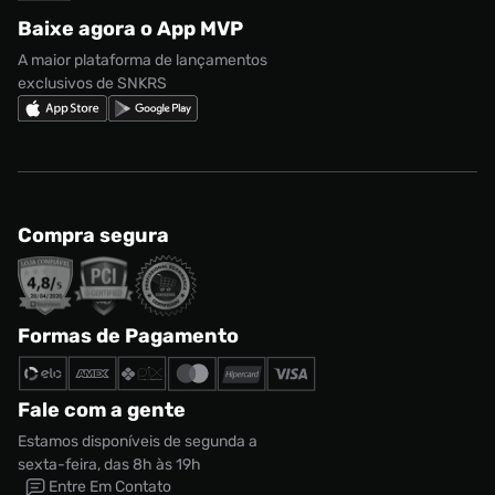
Regulamento CRM/ CASHBACK
adidas Gazelle
Baixe agora o App MVP
Regulamento Cupom
Nike Shox
A maior plataforma de lançamentos
exclusivos de SNKRS
Compra segura
Formas de Pagamento
Fale com a gente
Estamos disponíveis de segunda a
sexta-feira, das 8h às 19h
Entre Em Contato