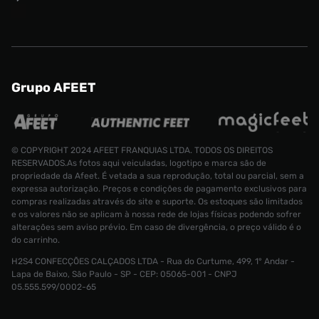
Grupo AFEET
© COPYRIGHT 2024 AFEET FRANQUIAS LTDA. TODOS OS DIREITOS
RESERVADOS.As fotos aqui veiculadas, logotipo e marca são de
propriedade da Afeet. É vetada a sua reprodução, total ou parcial, sem a
expressa autorização. Preços e condições de pagamento exclusivos para
compras realizadas através do site e suporte. Os estoques são limitados
e os valores não se aplicam à nossa rede de lojas físicas podendo sofrer
alterações sem aviso prévio. Em caso de divergência, o preço válido é o
do carrinho.
H2S4 CONFECÇÕES CALÇADOS LTDA - Rua do Curtume, 499, 1° Andar -
Lapa de Baixo, São Paulo - SP - CEP: 05065-001 - CNPJ
Tênis Puma 180 Pro Unissex
R$ 749,99
05.555.599/0002-65
R$ 489,99
Tamanho:
34