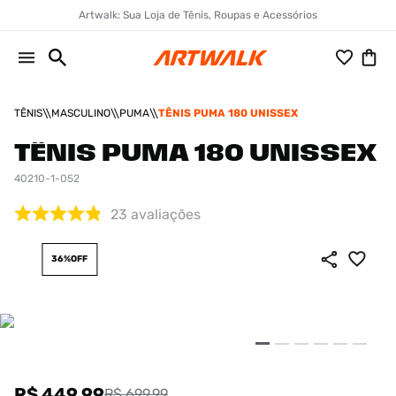
Artwalk: Sua Loja de Tênis, Roupas e Acessórios
TÊNIS
MASCULINO
PUMA
TÊNIS PUMA 180 UNISSEX
TÊNIS PUMA 180 UNISSEX
40210-1-052
23
avaliações
36%
OFF
R$ 449,99
R$ 699,99