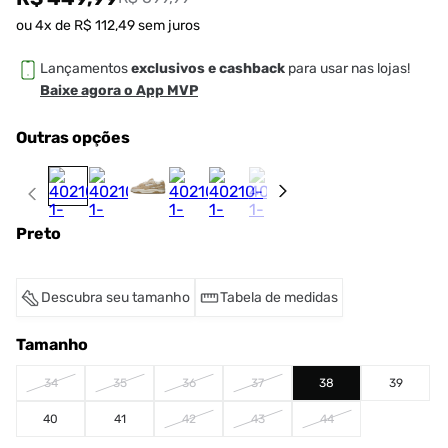
ou
4
x de
R$
112
,
49
sem juros
Lançamentos
exclusivos e cashback
para usar nas lojas!
Baixe agora o App MVP
Outras opções
Preto
Descubra seu tamanho
Tabela de medidas
Tamanho
34
35
36
37
38
39
40
41
42
43
44