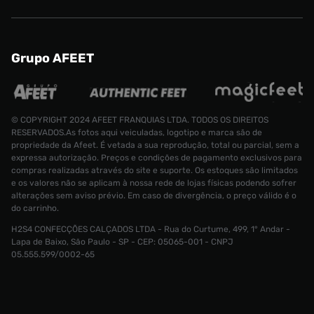
Grupo AFEET
© COPYRIGHT 2024 AFEET FRANQUIAS LTDA. TODOS OS DIREITOS
RESERVADOS.As fotos aqui veiculadas, logotipo e marca são de
propriedade da Afeet. É vetada a sua reprodução, total ou parcial, sem a
expressa autorização. Preços e condições de pagamento exclusivos para
compras realizadas através do site e suporte. Os estoques são limitados
e os valores não se aplicam à nossa rede de lojas físicas podendo sofrer
alterações sem aviso prévio. Em caso de divergência, o preço válido é o
do carrinho.
H2S4 CONFECÇÕES CALÇADOS LTDA - Rua do Curtume, 499, 1° Andar -
Tênis Puma 180 Unissex
R$ 699,99
Lapa de Baixo, São Paulo - SP - CEP: 05065-001 - CNPJ
R$ 449,99
Tamanho:
38
05.555.599/0002-65
CONTINUAR COMPRANDO
ADICIONAR AO CARRINHO