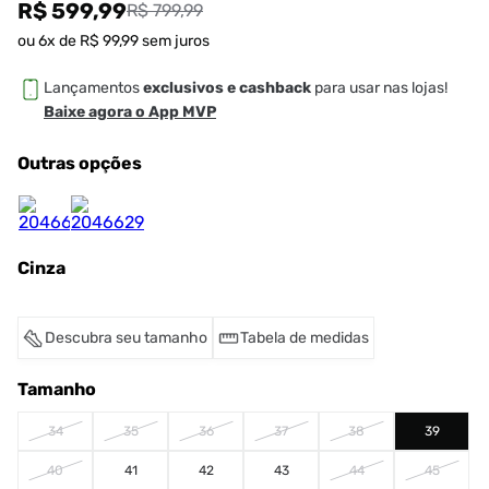
R$ 599,99
R$ 799,99
ou
6
x de
R$
99
,
99
sem juros
Lançamentos
exclusivos e cashback
para usar nas lojas!
Baixe agora o App MVP
Outras opções
Cinza
Descubra seu tamanho
Tabela de medidas
Tamanho
34
35
36
37
38
39
40
41
42
43
44
45