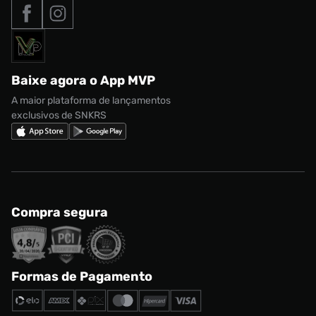
Tipos de entrega
Nossas lojas
Nike Air Max
Roupas
Formas de Pagamento
Termos de uso
adidas Adi2000
Acessórios
Solicite seus dados
Política de privacidade
adidas Campus
Marcas
Regulamento CRM/ CASHBACK
adidas Gazelle
Baixe agora o App MVP
Regulamento Cupom
Nike Shox
A maior plataforma de lançamentos
exclusivos de SNKRS
Compra segura
Formas de Pagamento