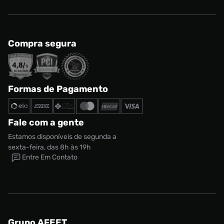
Compra segura
Formas de Pagamento
Fale com a gente
Estamos disponíveis de segunda a
sexta-feira, das 8h às 19h
Entre Em Contato
Tênis Puma LaFrancé Gradient Masculino
Tamanho:
R$ 899,99
37
CONTINUAR COMPRANDO
ADICIONAR AO CARRINHO
Grupo AFEET