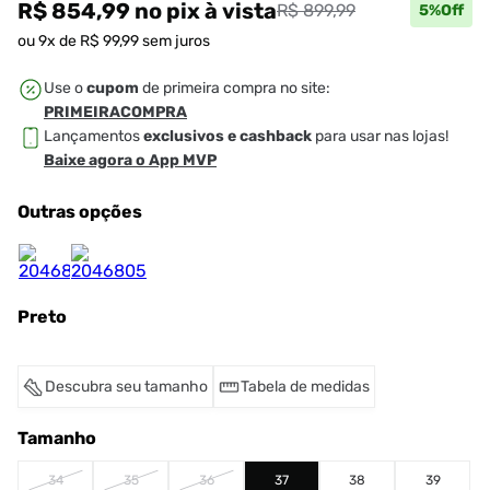
R$ 854,99
no pix
à vista
R$ 899,99
5
%Off
ou
9
x de
R$
99
,
99
sem juros
Use o
cupom
de primeira compra no site:
PRIMEIRACOMPRA
Lançamentos
exclusivos e cashback
para usar nas lojas!
Baixe agora o App MVP
Outras opções
Preto
Descubra seu tamanho
Tabela de medidas
Tamanho
34
35
36
37
38
39