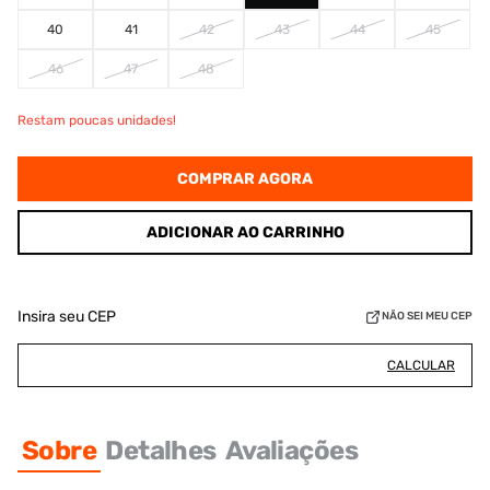
40
41
42
43
44
45
46
47
48
Restam poucas unidades!
COMPRAR AGORA
ADICIONAR AO CARRINHO
Insira seu CEP
NÃO SEI MEU CEP
CALCULAR
Sobre
Detalhes
Avaliações