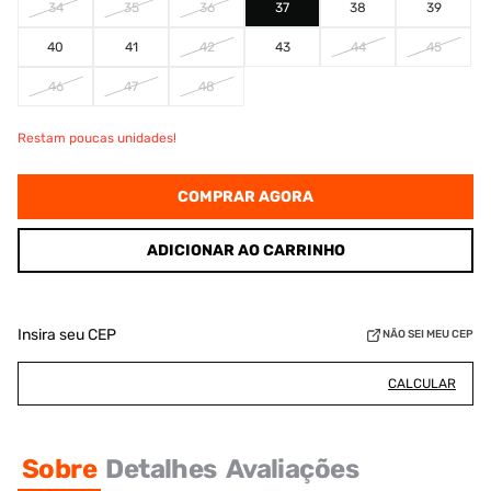
34
35
36
37
38
39
40
41
42
43
44
45
46
47
48
Restam poucas unidades!
COMPRAR AGORA
ADICIONAR AO CARRINHO
Insira seu CEP
NÃO SEI MEU CEP
CALCULAR
Sobre
Detalhes
Avaliações