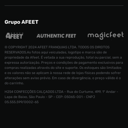
Grupo AFEET
© COPYRIGHT 2024 AFEET FRANQUIAS LTDA. TODOS OS DIREITOS
RESERVADOS.As fotos aqui veiculadas, logotipo e marca são de
propriedade da Afeet. É vetada a sua reprodução, total ou parcial, sem a
expressa autorização. Preços e condições de pagamento exclusivos para
compras realizadas através do site e suporte. Os estoques são limitados
e os valores não se aplicam à nossa rede de lojas físicas podendo sofrer
alterações sem aviso prévio. Em caso de divergência, o preço válido é o
do carrinho.
H2S4 CONFECÇÕES CALÇADOS LTDA - Rua do Curtume, 499, 1° Andar -
Tênis Puma LaFrancé Masculino
Lapa de Baixo, São Paulo - SP - CEP: 05065-001 - CNPJ
05.555.599/0002-65
R$ 899,99
Tamanho:
37
CONTINUAR COMPRANDO
ADICIONAR AO CARRINHO