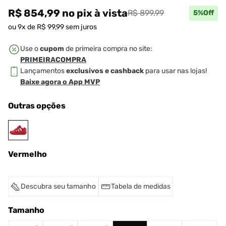
R$ 854,99
no pix
à vista
R$ 899,99
5
%Off
ou
9
x de
R$
99
,
99
sem juros
Use o
cupom
de primeira compra no site:
PRIMEIRACOMPRA
Lançamentos
exclusivos e cashback
para usar nas lojas!
Baixe agora o App MVP
Outras opções
Vermelho
Descubra seu tamanho
Tabela de medidas
Tamanho